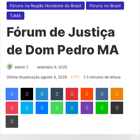
Fóruns na Região Nordeste do Brasil
Fóruns no Brasil
TJMA
Fórum de Justiça
de Dom Pedro MA
Mande
admin
setembro 9, 2025
um
Última Atualização agosto 4, 2026
711
5 minutos de leitura
e-
Facebook
X
Linkedin
Tumblr
Pinterest
Reddit
VK
OK
mail
Pocket
Skype
Messenger
WhatsApp
Telegram
Viber
Line
Compartilhar via e-mail
Imprimir