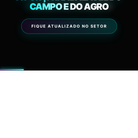
21:07:08
COMÉRCIO PAULISTA
CAMPO E DO AGRO
07 AGO 2026
EXPLORAR NEGÓCIOS PREMIUM
FIQUE ATUALIZADO NO SETOR