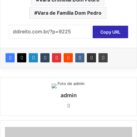
Vara de Família Dom Pedro
Copy URL
admin
Website
Fórum
de