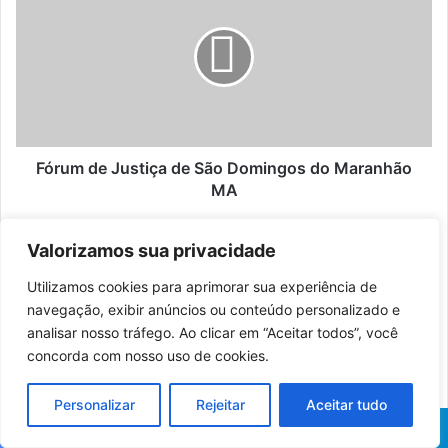
Justiça
de
São
Domingos
do
Maranhão
MA
Fórum de Justiça de São Domingos do Maranhão
MA
Fórum
Valorizamos sua privacidade
de
Justiça
Utilizamos cookies para aprimorar sua experiência de
de
navegação, exibir anúncios ou conteúdo personalizado e
Colinas
analisar nosso tráfego. Ao clicar em “Aceitar todos”, você
MA
concorda com nosso uso de cookies.
Personalizar
Rejeitar
Aceitar tudo
Fórum de Justiça de Colinas MA
Facebook
X
Pinterest
WhatsApp
Telegram