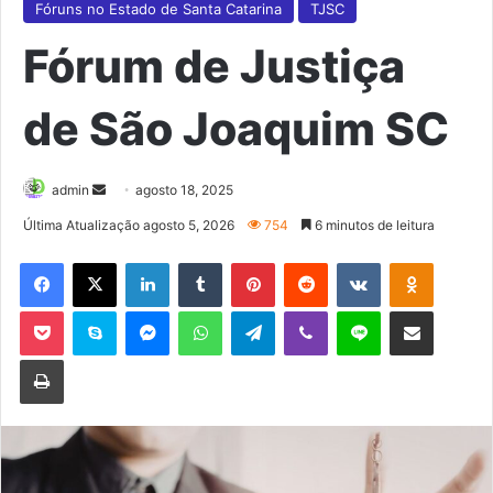
Fóruns no Estado de Santa Catarina
TJSC
Fórum de Justiça
de São Joaquim SC
Mande
admin
agosto 18, 2025
um
Última Atualização agosto 5, 2026
754
6 minutos de leitura
e-
Facebook
X
Linkedin
Tumblr
Pinterest
Reddit
VK
OK
mail
Pocket
Skype
Messenger
WhatsApp
Telegram
Viber
Line
Compartilhar via e-mail
Imprimir