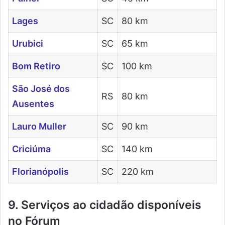
Lages
SC
80 km
Urubici
SC
65 km
Bom Retiro
SC
100 km
São José dos
RS
80 km
Ausentes
Lauro Muller
SC
90 km
Criciúma
SC
140 km
Florianópolis
SC
220 km
9. Serviços ao cidadão disponíveis
no Fórum