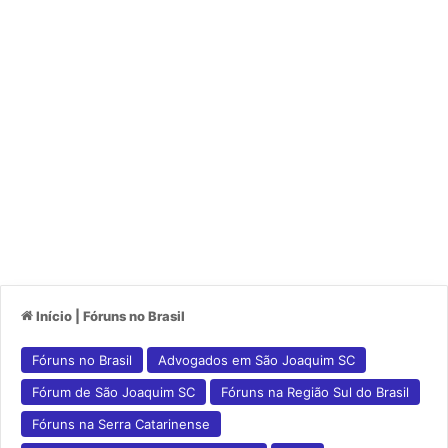
Início
|
Fóruns no Brasil
Fóruns no Brasil
Advogados em São Joaquim SC
Fórum de São Joaquim SC
Fóruns na Região Sul do Brasil
Fóruns na Serra Catarinense