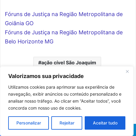
Fóruns de Justiça na Região Metropolitana de
Goiânia GO
Fóruns de Justiça na Região Metropolitana de
Belo Horizonte MG
ação cível São Joaquim
atendimento jurídico gratuito SC
Valorizamos sua privacidade
Utilizamos cookies para aprimorar sua experiência de
audiência de conciliação SC
navegação, exibir anúncios ou conteúdo personalizado e
analisar nosso tráfego. Ao clicar em “Aceitar todos”, você
cartório São Joaquim
concorda com nosso uso de cookies.
comarca de São Joaquim
Personalizar
Rejeitar
Aceitar tudo
consultar processo TJSC
Facebook
X
Pinterest
WhatsApp
Telegram