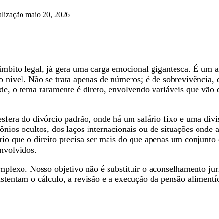
alização maio 20, 2026
bito legal, já gera uma carga emocional gigantesca. É um ass
to nível. Não se trata apenas de números; é de sobrevivência
e, o tema raramente é direto, envolvendo variáveis que vão d
fera do divórcio padrão, onde há um salário fixo e uma divi
nios ocultos, dos laços internacionais ou de situações onde 
rio que o direito precisa ser mais do que apenas um conjunto 
envolvidos.
complexo. Nosso objetivo não é substituir o aconselhamento ju
stentam o cálculo, a revisão e a execução da pensão alimentí