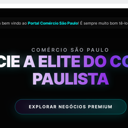
FORÇA INABALÁV
AGRONEGÓCIO AZ
CAMPO E DO AG
ja bem vindo ao
Portal Comércio São Paulo
! É sempre muito bom tê-lo(
FIQUE ATUALIZADO NO SETOR
3:56:
COMÉRCIO SÃO PAULO
IE A ELITE DO 
PAULISTA
07 AGO 2026
EXPLORAR NEGÓCIOS PREMIUM
DDIREITO
GÊNCIA JURÍDIC