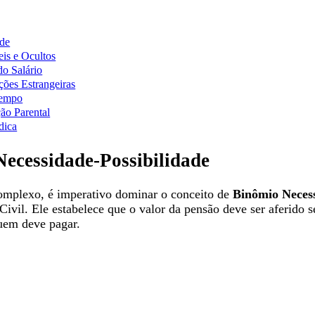
ade
is e Ocultos
do Salário
ções Estrangeiras
Tempo
ão Parental
dica
ecessidade-Possibilidade
complexo, é imperativo dominar o conceito de
Binômio Necess
 Civil. Ele estabelece que o valor da pensão deve ser aferido 
uem deve pagar.