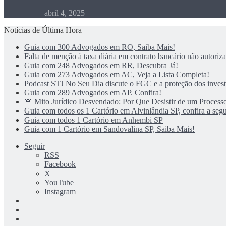
abril 4, 2025
Notícias de Última Hora
Guia com 300 Advogados em RO, Saiba Mais!
Falta de menção à taxa diária em contrato bancário não autoriza 
Guia com 248 Advogados em RR, Descubra Já!
Guia com 273 Advogados em AC, Veja a Lista Completa!
Podcast STJ No Seu Dia discute o FGC e a proteção dos investi
Guia com 289 Advogados em AP. Confira!
🚨 Mito Jurídico Desvendado: Por Que Desistir de um Processo
Guia com todos os 1 Cartório em Alvinlândia SP, confira a segu
Guia com todos 1 Cartório em Anhembi SP
Guia com 1 Cartório em Sandovalina SP, Saiba Mais!
Seguir
RSS
Facebook
X
YouTube
Instagram
Entrar
Artigo
aleatório
Barra