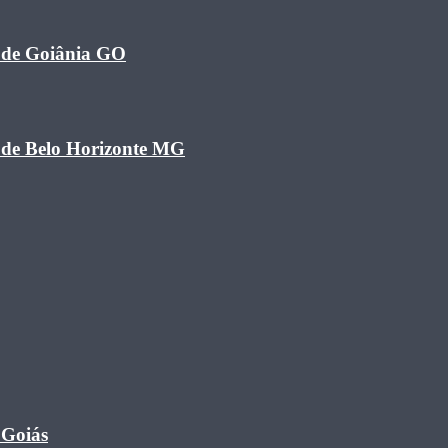
a de Goiânia GO
a de Belo Horizonte MG
 Goiás