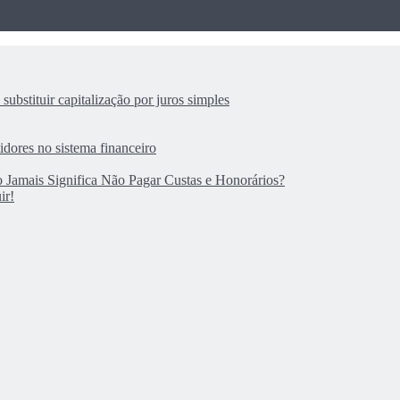
substituir capitalização por juros simples
dores no sistema financeiro
 Jamais Significa Não Pagar Custas e Honorários?
ir!