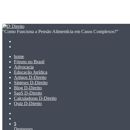
“Como Funciona a Pensão Alimentícia em Casos Complexos?”
Facebook
Linkedin
Pinterest
Reddit
Compartilhar
Imprimir
Previous
via
post
Next
e-
post
mail
home
Fóruns no Brasil
Advocacia
Educação Jurídica
Artigos D-Direito
Sínteses D-Direito
Blog D-Direito
SaaS D-Direito
Calculadoras D-Direito
Quiz D-Direito
Switch
skin
Procurar
por
5
Destaques