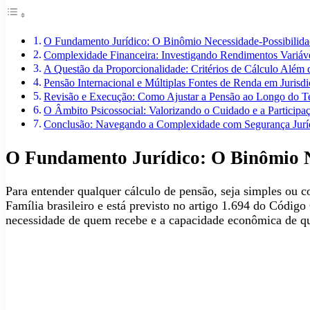
O Fundamento Jurídico: O Binômio Necessidade-Possibilid
Complexidade Financeira: Investigando Rendimentos Variáve
A Questão da Proporcionalidade: Critérios de Cálculo Além 
Pensão Internacional e Múltiplas Fontes de Renda em Jurisdi
Revisão e Execução: Como Ajustar a Pensão ao Longo do 
O Âmbito Psicossocial: Valorizando o Cuidado e a Participaç
Conclusão: Navegando a Complexidade com Segurança Jurí
O Fundamento Jurídico: O Binômio N
Para entender qualquer cálculo de pensão, seja simples ou 
Família brasileiro e está previsto no artigo 1.694 do Código
necessidade de quem recebe e a capacidade econômica de q