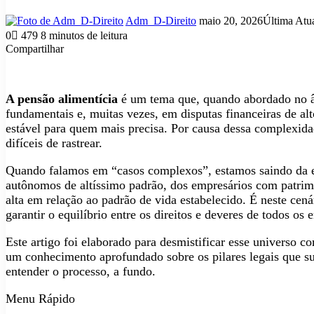
Mande
Adm_D-Direito
maio 20, 2026
Última Atu
um
0
479
8 minutos de leitura
e-
Compartilhar
mail
Facebook
X
Linkedin
Tumblr
Pinterest
Reddit
VK
OK
Pocket
Skype
Messenger
Messenger
WhatsApp
Telegram
Viber
Line
Compartilhar
Imprimir
via
e-
A pensão alimentícia
é um tema que, quando abordado no âm
mail
fundamentais e, muitas vezes, em disputas financeiras de al
estável para quem mais precisa. Por causa dessa complexidad
difíceis de rastrear.
Quando falamos em “casos complexos”, estamos saindo da es
autônomos de altíssimo padrão, dos empresários com patrimô
alta em relação ao padrão de vida estabelecido. É neste cená
garantir o equilíbrio entre os direitos e deveres de todos os 
Este artigo foi elaborado para desmistificar esse universo 
um conhecimento aprofundado sobre os pilares legais que su
entender o processo, a fundo.
Menu Rápido