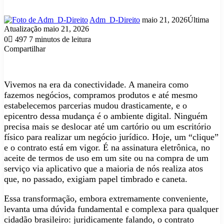
Mande
Adm_D-Direito
maio 21, 2026
Última
um
Atualização maio 21, 2026
e-
0
497
7 minutos de leitura
mail
Compartilhar
Facebook
X
Linkedin
Tumblr
Pinterest
Reddit
VK
OK
Pocket
Skype
Messenger
Messenger
WhatsApp
Telegram
Viber
Line
Compartilhar
Imprimir
via
e-
Vivemos na era da conectividade. A maneira como
mail
fazemos negócios, compramos produtos e até mesmo
estabelecemos parcerias mudou drasticamente, e o
epicentro dessa mudança é o ambiente digital. Ninguém
precisa mais se deslocar até um cartório ou um escritório
físico para realizar um negócio jurídico. Hoje, um “clique”
e o contrato está em vigor. É na assinatura eletrônica, no
aceite de termos de uso em um site ou na compra de um
serviço via aplicativo que a maioria de nós realiza atos
que, no passado, exigiam papel timbrado e caneta.
Essa transformação, embora extremamente conveniente,
levanta uma dúvida fundamental e complexa para qualquer
cidadão brasileiro: juridicamente falando, o contrato