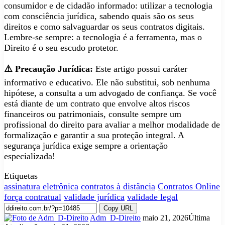
consumidor e de cidadão informado: utilizar a tecnologia
com consciência jurídica, sabendo quais são os seus
direitos e como salvaguardar os seus contratos digitais.
Lembre-se sempre: a tecnologia é a ferramenta, mas o
Direito é o seu escudo protetor.
⚠️ Precaução Jurídica:
Este artigo possui caráter
informativo e educativo. Ele não substitui, sob nenhuma
hipótese, a consulta a um advogado de confiança. Se você
está diante de um contrato que envolve altos riscos
financeiros ou patrimoniais, consulte sempre um
profissional do direito para avaliar a melhor modalidade de
formalização e garantir a sua proteção integral. A
segurança jurídica exige sempre a orientação
especializada!
Etiquetas
assinatura eletrônica
contratos à distância
Contratos Online
força contratual
validade jurídica
validade legal
Copy URL
Mande
Adm_D-Direito
maio 21, 2026
Última