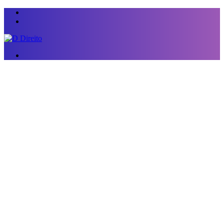
Menu
Switch
skin
Procurar
por