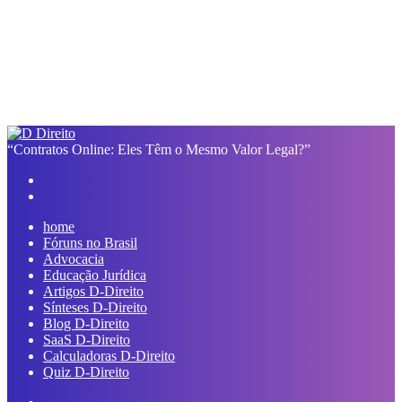
“Contratos Online: Eles Têm o Mesmo Valor Legal?”
Facebook
Linkedin
Pinterest
Reddit
Compartilhar
Imprimir
Previous
via
post
Next
e-
post
mail
home
Fóruns no Brasil
Advocacia
Educação Jurídica
Artigos D-Direito
Sínteses D-Direito
Blog D-Direito
SaaS D-Direito
Calculadoras D-Direito
Quiz D-Direito
Switch