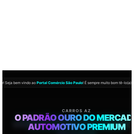
te
! Seja bem vindo ao
Portal Comércio São Paulo
! É sempre muito bom tê-lo(a) p
COMÉRCIO SÃO PAULO
CARROS AZ
02:39:27
VIVENCIE A ELITE DO COMÉRC
O PADRÃO OURO DO MERCA