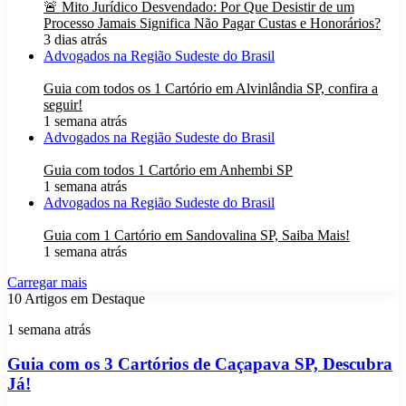
🚨 Mito Jurídico Desvendado: Por Que Desistir de um
Processo Jamais Significa Não Pagar Custas e Honorários?
3 dias atrás
Advogados na Região Sudeste do Brasil
Guia com todos os 1 Cartório em Alvinlândia SP, confira a
seguir!
1 semana atrás
Advogados na Região Sudeste do Brasil
Guia com todos 1 Cartório em Anhembi SP
1 semana atrás
Advogados na Região Sudeste do Brasil
Guia com 1 Cartório em Sandovalina SP, Saiba Mais!
1 semana atrás
Carregar mais
10 Artigos em Destaque
Guia
1 semana atrás
com
os
Guia com os 3 Cartórios de Caçapava SP, Descubra
3
Já!
Cartórios