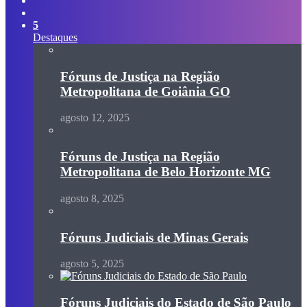
skin
Procurar
por
5
Destaques
Fóruns de Justiça na Região
Metropolitana de Goiânia GO
agosto 12, 2025
Fóruns de Justiça na Região
Metropolitana de Belo Horizonte MG
agosto 8, 2025
Fóruns Judiciais de Minas Gerais
agosto 5, 2025
Fóruns Judiciais do Estado de São Paulo