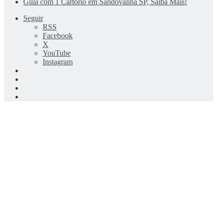
Guia com 1 Cartório em Sandovalina SP, Saiba Mais!
Seguir
RSS
Facebook
X
YouTube
Instagram
Entrar
Artigo
aleatório
Barra
Lateral
Switch
skin