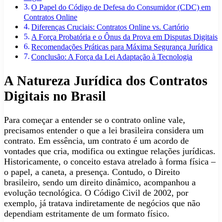
O Papel do Código de Defesa do Consumidor (CDC) em
Contratos Online
Diferenças Cruciais: Contratos Online vs. Cartório
A Força Probatória e o Ônus da Prova em Disputas Digitais
Recomendações Práticas para Máxima Segurança Jurídica
Conclusão: A Força da Lei Adaptação à Tecnologia
A Natureza Jurídica dos Contratos
Digitais no Brasil
Para começar a entender se o contrato online vale,
precisamos entender o que a lei brasileira considera um
contrato. Em essência, um contrato é um acordo de
vontades que cria, modifica ou extingue relações jurídicas.
Historicamente, o conceito estava atrelado à forma física –
o papel, a caneta, a presença. Contudo, o Direito
brasileiro, sendo um direito dinâmico, acompanhou a
evolução tecnológica. O Código Civil de 2002, por
exemplo, já tratava indiretamente de negócios que não
dependiam estritamente de um formato físico.