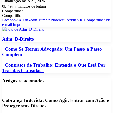
um
Atualização maio 21, 2026
e-
0
497
7 minutos de leitura
mail
Compartilhar
Facebook
X
Linkedin
Tumblr
Pinterest
Reddit
VK
OK
Pocket
Skype
Messenger
Messenger
WhatsApp
Telegram
Viber
Line
Compartilhar
Imprimir
Compartilhar
via
Facebook
X
Linkedin
Tumblr
Pinterest
Reddit
VK
Compartilhar via
e-
e-mail
Imprimir
mail
Adm_D-Direito
"Como
"Como Se Tornar Advogado: Um Passo a Passo
Se
Completo"
Tornar
Advogado:
"Contratos
"Contratos de Trabalho: Entenda o Que Está Por
Um
de
Trás das Cláusulas"
Passo
Trabalho:
a
Entenda
Passo
Artigos relacionados
o
Completo"
Que
Está
Por
Cobrança Indevida: Como Agir, Entrar com Ação e
Trás
das
Proteger seus Direitos
Cláusulas"