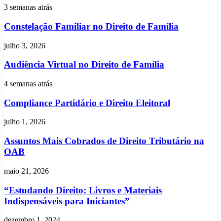
de
Constelação
3 semanas atrás
Caçapava
Familiar
SP,
no
Constelação Familiar no Direito de Família
Descubra
Direito
Já!
de
Audiência
julho 3, 2026
Família
Virtual
no
Audiência Virtual no Direito de Família
Direito
de
Compliance
4 semanas atrás
Família
Partidário
e
Compliance Partidário e Direito Eleitoral
Direito
Eleitoral
Assuntos
julho 1, 2026
Mais
Cobrados
Assuntos Mais Cobrados de Direito Tributário na
de
OAB
Direito
Tributário
“Estudando
maio 21, 2026
na
Direito:
OAB
Livros
“Estudando Direito: Livros e Materiais
e
Indispensáveis para Iniciantes”
Materiais
Indispensáveis
Recebeu
dezembro 1, 2024