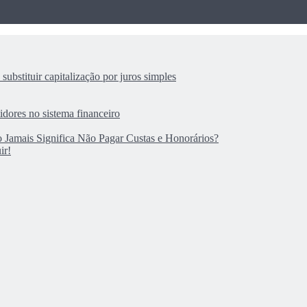
substituir capitalização por juros simples
dores no sistema financeiro
 Jamais Significa Não Pagar Custas e Honorários?
ir!