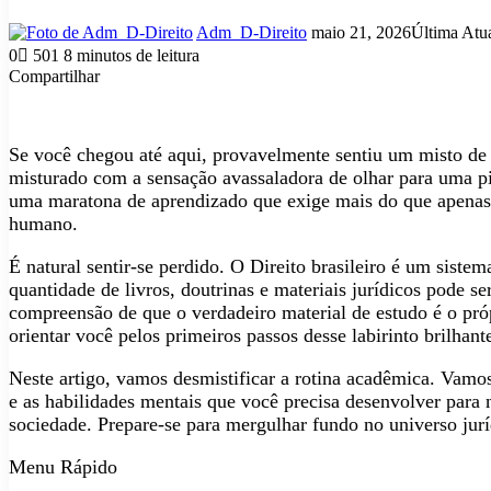
Mande
Adm_D-Direito
maio 21, 2026
Última Atu
um
0
501
8 minutos de leitura
e-
Compartilhar
mail
Facebook
X
Linkedin
Tumblr
Pinterest
Reddit
VK
OK
Pocket
Skype
Messenger
Messenger
WhatsApp
Telegram
Viber
Line
Compartilhar
Imprimir
via
e-
Se você chegou até aqui, provavelmente sentiu um misto de e
mail
misturado com a sensação avassaladora de olhar para uma pi
uma maratona de aprendizado que exige mais do que apenas
humano.
É natural sentir-se perdido. O Direito brasileiro é um sistem
quantidade de livros, doutrinas e materiais jurídicos pode s
compreensão de que o verdadeiro material de estudo é o pró
orientar você pelos primeiros passos desse labirinto brilhant
Neste artigo, vamos desmistificar a rotina acadêmica. Vamos 
e as habilidades mentais que você precisa desenvolver para nã
sociedade. Prepare-se para mergulhar fundo no universo jurí
Menu Rápido