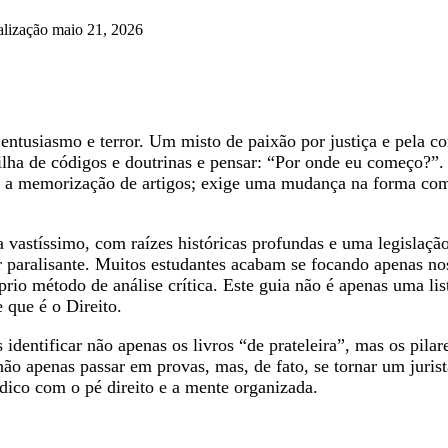
alização maio 21, 2026
ntusiasmo e terror. Um misto de paixão por justiça e pela co
lha de códigos e doutrinas e pensar: “Por onde eu começo?”. A
 a memorização de artigos; exige uma mudança na forma com
a vastíssimo, com raízes históricas profundas e uma legislação
er paralisante. Muitos estudantes acabam se focando apenas nos
prio método de análise crítica. Este guia não é apenas uma l
e que é o Direito.
identificar não apenas os livros “de prateleira”, mas os pila
o apenas passar em provas, mas, de fato, se tornar um jurista c
dico com o pé direito e a mente organizada.