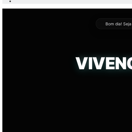
Lateral
Switch
skin
INTEL
Bom dia
! Sej
0
VIVENC