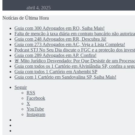
abril 4, 2025
Notícias de Última Hora
Guia com 300 Advogados em RO, Saiba Mais!
Falta de menção à taxa diária em contrato bancário não autoriza 
Guia com 248 Advogados em RR, Descubra Já!
Guia com 273 Advogados em AC, Veja a Lista Completa!
Podcast STJ No Seu Dia discute o FGC e a proteção dos investi
Guia com 289 Advogados em AP. Confira!
🚨 Mito Jurídico Desvendado: Por Que Desistir de um Processo
Guia com todos os 1 Cartório em Alvinlândia SP, confira a segu
Guia com todos 1 Cartório em Anhembi SP
Guia com 1 Cartório em Sandovalina SP, Saiba Mais!
Seguir
RSS
Facebook
X
YouTube
Instagram
Entrar
Artigo
aleatório
Barra