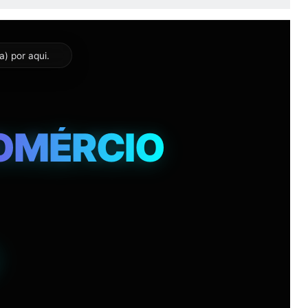
 AO SEU
a) por aqui.
17
COMÉRCIO