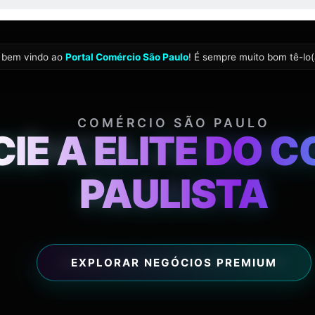
IGÊNCIA JURÍDICA
DDIREITO
ALCANCE
CONSULTAR INFORMAÇÕES LEGAIS
a bem vindo ao
Portal Comércio São Paulo
! É sempre muito bom tê-lo(
6:14:
COMÉRCIO SÃO PAULO
IE A ELITE DO 
08 AGO 2026
PAULISTA