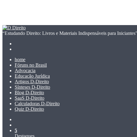
“Estudando Direito: Livros e Materiais Indispensáveis para Iniciantes
Facebook
Linkedin
Pinterest
Reddit
Compartilhar
Imprimir
Previous
via
post
Next
e-
post
mail
home
Fóruns no Brasil
Advocacia
Educação Jurídica
Artigos D-Direito
Sínteses D-Direito
Blog D-Direito
SaaS D-Direito
Calculadoras D-Direito
Quiz D-Direito
Switch
skin
Procurar
por
5
Destaques