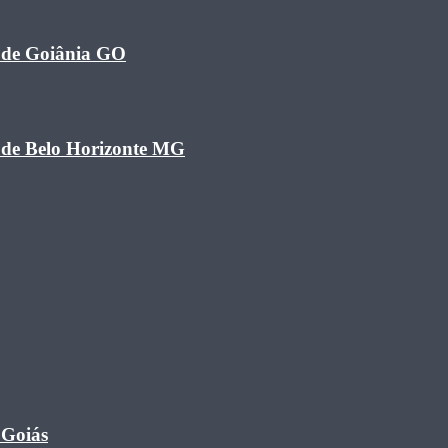
a de Goiânia GO
a de Belo Horizonte MG
 Goiás