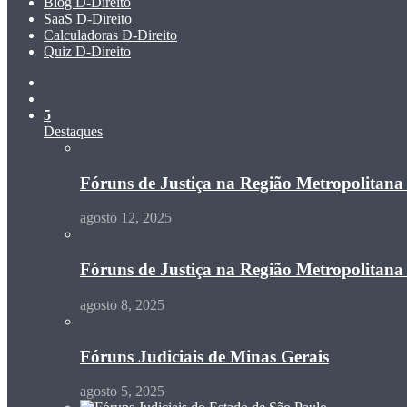
Blog D-Direito
SaaS D-Direito
Calculadoras D-Direito
Quiz D-Direito
Switch
skin
Procurar
por
5
Destaques
Fóruns de Justiça na Região Metropolitan
agosto 12, 2025
Fóruns de Justiça na Região Metropolitan
agosto 8, 2025
Fóruns Judiciais de Minas Gerais
agosto 5, 2025