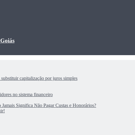
 Goiás
substituir capitalização por juros simples
dores no sistema financeiro
 Jamais Significa Não Pagar Custas e Honorários?
ir!