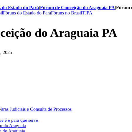
 do Estado do Pará
|
Fórum de Conceição do Araguaia PA
|
Fórum d
il
Fóruns do Estado do Pará
Fóruns no Brasil
TJPA
ceição do Araguaia PA
8, 2025
aras Judiciais e Consulta de Processos
e é e para que serve
ão do Araguaia
o do Araguaia