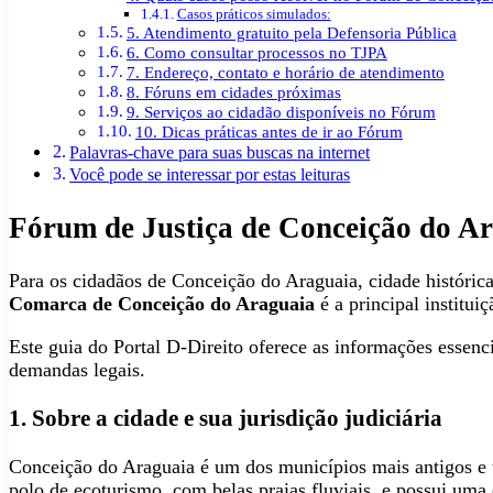
Casos práticos simulados:
5. Atendimento gratuito pela Defensoria Pública
6. Como consultar processos no TJPA
7. Endereço, contato e horário de atendimento
8. Fóruns em cidades próximas
9. Serviços ao cidadão disponíveis no Fórum
10. Dicas práticas antes de ir ao Fórum
Palavras-chave para suas buscas na internet
Você pode se interessar por estas leituras
Fórum de Justiça de Conceição do Ara
Para os cidadãos de Conceição do Araguaia, cidade históri
Comarca de Conceição do Araguaia
é a principal institui
Este guia do Portal D-Direito oferece as informações essencia
demandas legais.
1. Sobre a cidade e sua jurisdição judiciária
Conceição do Araguaia é um dos municípios mais antigos e t
polo de ecoturismo, com belas praias fluviais, e possui uma