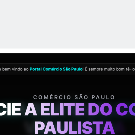
SAÚDE AZ
ja bem vindo ao
Portal Comércio São Paulo
! É sempre muito bom tê-lo(
UA SUA QUALID
VIDA DIÁRIA
3:01:
LER DICAS CLÍNICAS ESSENCIAIS