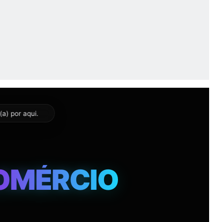
a) por aqui.
ADE DE
38