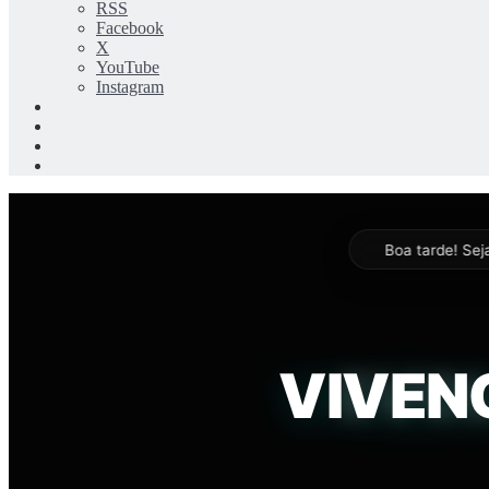
RSS
Facebook
X
YouTube
Instagram
Entrar
Artigo
aleatório
Barra
Lateral
Switch
skin
Boa tarde
! Se
EVOL
1