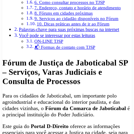
6. Como consultar processos no TJSP
7. Endereço, contato e horário de atendimento
8. Fóruns em cidades próximas
9. Serviços ao cidadão disponíveis no Fórum
10. Dicas práticas antes de ir ao Fórum
Palavras-chave para suas próximas buscas na internet
Você pode se interessar por estas leituras
ON-LINE TJSP
📬 Formas de contato com TJSP
Fórum de Justiça de Jaboticabal SP
– Serviços, Varas Judiciais e
Consulta de Processos
Para os cidadãos de Jaboticabal, um importante polo
agroindustrial e educacional do interior paulista, e das
cidades vizinhas, o
Fórum da Comarca de Jaboticabal
é
a principal instituição do Poder Judiciário.
Este guia do
Portal D-Direito
oferece as informações
essenciais para você acessar a Justiça na cidade, seja para