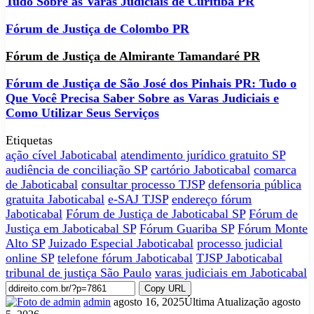
Tudo Sobre as Varas Judiciais de Curitiba PR
Fórum de Justiça de Colombo PR
Fórum de Justiça de Almirante Tamandaré PR
Fórum de Justiça de São José dos Pinhais PR: Tudo o
Que Você Precisa Saber Sobre as Varas Judiciais e
Como Utilizar Seus Serviços
Etiquetas
ação cível Jaboticabal
atendimento jurídico gratuito SP
audiência de conciliação SP
cartório Jaboticabal
comarca
de Jaboticabal
consultar processo TJSP
defensoria pública
gratuita Jaboticabal
e-SAJ TJSP
endereço fórum
Jaboticabal
Fórum de Justiça de Jaboticabal SP
Fórum de
Justiça em Jaboticabal SP
Fórum Guariba SP
Fórum Monte
Alto SP
Juizado Especial Jaboticabal
processo judicial
online SP
telefone fórum Jaboticabal
TJSP Jaboticabal
tribunal de justiça São Paulo
varas judiciais em Jaboticabal
Copy URL
Mande
admin
agosto 16, 2025
Última Atualização agosto
um