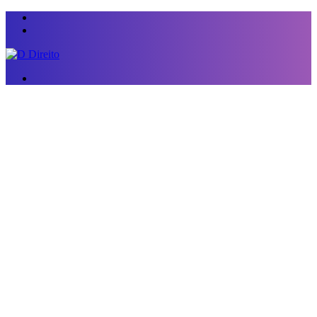
Menu
Switch
skin
Procurar
por