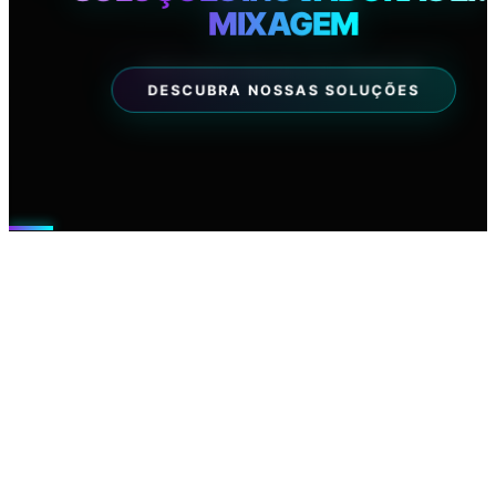
MIXAGEM
PAULISTA
06 AGO 2026
EXPLORAR NEGÓCIOS PREMIUM
DESCUBRA NOSSAS SOLUÇÕES