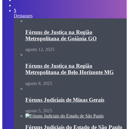
skin
Procurar
por
5
Destaques
Fóruns de Justiça na Região
Metropolitana de Goiânia GO
agosto 12, 2025
Fóruns de Justiça na Região
Metropolitana de Belo Horizonte MG
agosto 8, 2025
Fóruns Judiciais de Minas Gerais
agosto 5, 2025
Fóruns Judiciais do Estado de São Paulo