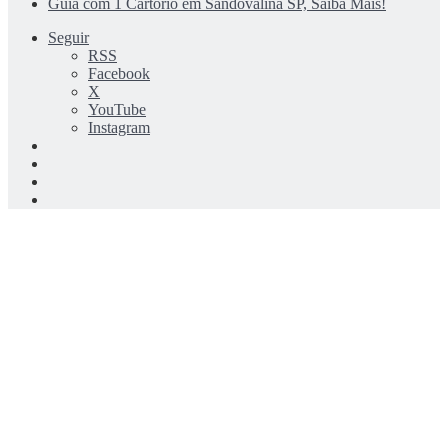
Guia com 1 Cartório em Sandovalina SP, Saiba Mais!
Seguir
RSS
Facebook
X
YouTube
Instagram
Entrar
Artigo
aleatório
Barra
Lateral
Switch
skin