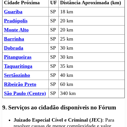
Cidade Próxima
UF
Distância Aproximada (km)
Guariba
SP
18 km
Pradópolis
SP
20 km
Monte Alto
SP
20 km
Barrinha
SP
25 km
Dobrada
SP
30 km
Pitangueiras
SP
30 km
Taquaritinga
SP
35 km
Sertãozinho
SP
40 km
Ribeirão Preto
SP
60 km
São Paulo (Centro)
SP
340 km
9. Serviços ao cidadão disponíveis no Fórum
Juizado Especial Cível e Criminal (JEC)
: Para
resolver causas de menor complexidade e valor.