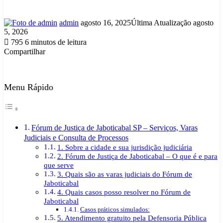
Mande
admin
agosto 16, 2025
Última Atualização agosto
um
5, 2026
e-
795
6 minutos de leitura
mail
Compartilhar
Facebook
X
Linkedin
Tumblr
Pinterest
Reddit
VK
OK
Pocket
Skype
Messenger
Messenger
WhatsApp
Telegram
Viber
Line
Compartilhar
Imprimir
via
e-
Menu Rápido
mail
Fórum de Justiça de Jaboticabal SP – Serviços, Varas
Judiciais e Consulta de Processos
1. Sobre a cidade e sua jurisdição judiciária
2. Fórum de Justiça de Jaboticabal – O que é e para
que serve
3. Quais são as varas judiciais do Fórum de
Jaboticabal
4. Quais casos posso resolver no Fórum de
Jaboticabal
Casos práticos simulados:
5. Atendimento gratuito pela Defensoria Pública