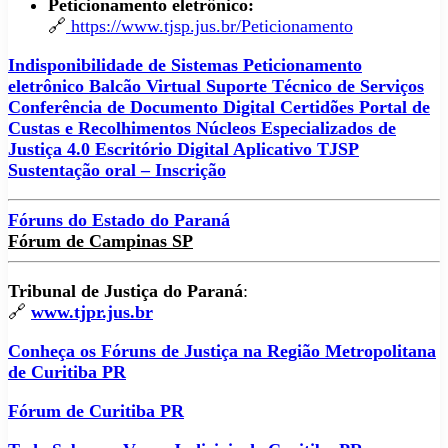
Peticionamento eletrônico:
🔗
https://www.tjsp.jus.br/Peticionamento
Indisponibilidade de Sistemas
Peticionamento
eletrônico
Balcão Virtual
Suporte Técnico de Serviços
Conferência de Documento Digital
Certidões
Portal de
Custas e Recolhimentos
Núcleos Especializados de
Justiça 4.0
Escritório Digital
Aplicativo TJSP
Sustentação oral – Inscrição
Fóruns do Estado do Paraná
Fórum de Campinas SP
Tribunal de Justiça do Paraná
:
🔗
www.tjpr.jus.br
Conheça os Fóruns de Justiça na Região Metropolitana
de Curitiba PR
Fórum de Curitiba PR