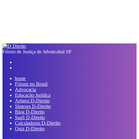
Fórum de Justiça de Jaboticabal SP
Facebook
Linkedin
Pinterest
Reddit
Compartilhar
Imprimir
Previous
via
post
Next
e-
post
mail
home
Fóruns no Brasil
Advocacia
Educação Jurídica
Artigos D-Direito
Sínteses D-Direito
Blog D-Direito
SaaS D-Direito
Calculadoras D-Direito
Quiz D-Direito
Switch