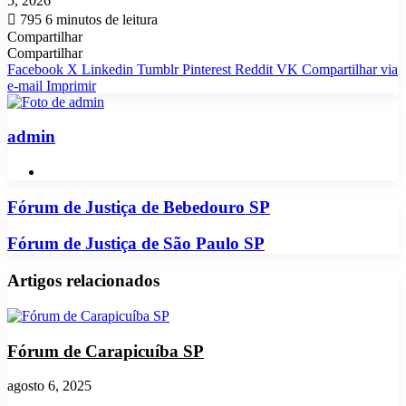
5, 2026
e-
795
6 minutos de leitura
mail
Compartilhar
Facebook
X
Linkedin
Tumblr
Pinterest
Reddit
VK
OK
Pocket
Skype
Messenger
Messenger
WhatsApp
Telegram
Viber
Line
Compartilhar
Imprimir
Compartilhar
via
Facebook
X
Linkedin
Tumblr
Pinterest
Reddit
VK
Compartilhar via
e-
e-mail
Imprimir
mail
admin
Website
Fórum
Fórum de Justiça de Bebedouro SP
de
Justiça
Fórum
Fórum de Justiça de São Paulo SP
de
de
Bebedouro
Justiça
Artigos relacionados
SP
de
São
Paulo
SP
Fórum de Carapicuíba SP
agosto 6, 2025