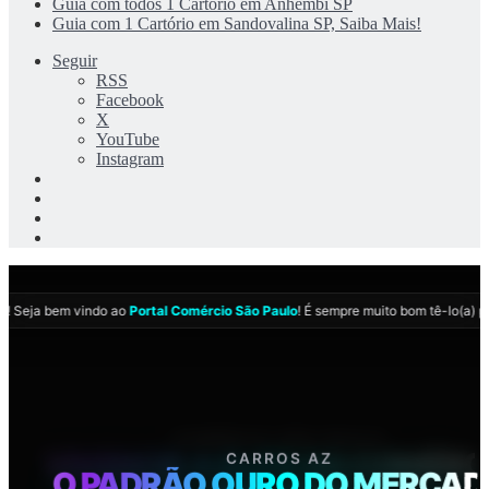
Guia com todos 1 Cartório em Anhembi SP
Guia com 1 Cartório em Sandovalina SP, Saiba Mais!
Seguir
RSS
Facebook
X
YouTube
Instagram
Entrar
Artigo
aleatório
Barra
Lateral
Switch
skin
ia
! Seja bem vindo ao
Portal Comércio São Paulo
! É sempre muito bom tê-lo(a) p
COMÉRCIO SÃO PAULO
CARROS AZ
06:40:18
VIVENCIE A ELITE DO COMÉRC
O PADRÃO OURO DO MERCA