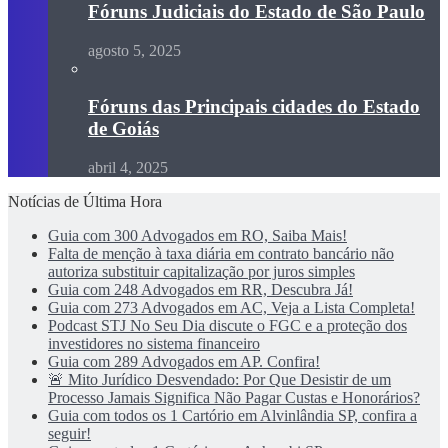
Fóruns Judiciais do Estado de São Paulo
agosto 5, 2025
Fóruns das Principais cidades do Estado
de Goiás
abril 4, 2025
Notícias de Última Hora
Guia com 300 Advogados em RO, Saiba Mais!
Falta de menção à taxa diária em contrato bancário não
autoriza substituir capitalização por juros simples
Guia com 248 Advogados em RR, Descubra Já!
Guia com 273 Advogados em AC, Veja a Lista Completa!
Podcast STJ No Seu Dia discute o FGC e a proteção dos
investidores no sistema financeiro
Guia com 289 Advogados em AP. Confira!
🚨 Mito Jurídico Desvendado: Por Que Desistir de um
Processo Jamais Significa Não Pagar Custas e Honorários?
Guia com todos os 1 Cartório em Alvinlândia SP, confira a
seguir!