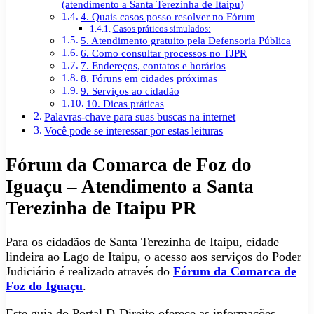
(atendimento a Santa Terezinha de Itaipu)
4. Quais casos posso resolver no Fórum
Casos práticos simulados:
5. Atendimento gratuito pela Defensoria Pública
6. Como consultar processos no TJPR
7. Endereços, contatos e horários
8. Fóruns em cidades próximas
9. Serviços ao cidadão
10. Dicas práticas
Palavras-chave para suas buscas na internet
Você pode se interessar por estas leituras
Fórum da Comarca de Foz do
Iguaçu – Atendimento a Santa
Terezinha de Itaipu PR
Para os cidadãos de Santa Terezinha de Itaipu, cidade
lindeira ao Lago de Itaipu, o acesso aos serviços do Poder
Judiciário é realizado através do
Fórum da Comarca de
Foz do Iguaçu
.
Este guia do Portal D-Direito oferece as informações