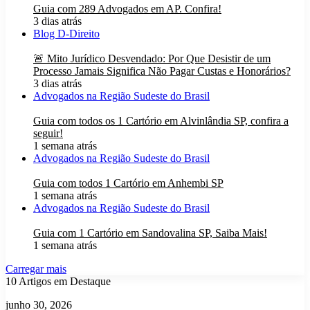
Guia com 289 Advogados em AP. Confira!
3 dias atrás
Blog D-Direito
🚨 Mito Jurídico Desvendado: Por Que Desistir de um
Processo Jamais Significa Não Pagar Custas e Honorários?
3 dias atrás
Advogados na Região Sudeste do Brasil
Guia com todos os 1 Cartório em Alvinlândia SP, confira a
seguir!
1 semana atrás
Advogados na Região Sudeste do Brasil
Guia com todos 1 Cartório em Anhembi SP
1 semana atrás
Advogados na Região Sudeste do Brasil
Guia com 1 Cartório em Sandovalina SP, Saiba Mais!
1 semana atrás
Carregar mais
10 Artigos em Destaque
Artigos
junho 30, 2026