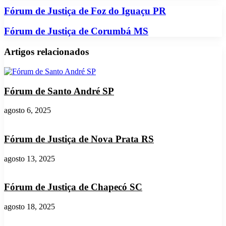
Fórum
Fórum de Justiça de Foz do Iguaçu PR
de
Justiça
Fórum
Fórum de Justiça de Corumbá MS
de
de
Foz
Justiça
Artigos relacionados
do
de
Iguaçu
Corumbá
PR
MS
Fórum de Santo André SP
agosto 6, 2025
Fórum de Justiça de Nova Prata RS
agosto 13, 2025
Fórum de Justiça de Chapecó SC
agosto 18, 2025