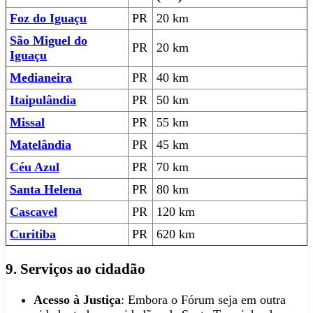
Foz do Iguaçu
PR
20 km
São Miguel do
PR
20 km
Iguaçu
Medianeira
PR
40 km
Itaipulândia
PR
50 km
Missal
PR
55 km
Matelândia
PR
45 km
Céu Azul
PR
70 km
Santa Helena
PR
80 km
Cascavel
PR
120 km
Curitiba
PR
620 km
9. Serviços ao cidadão
Acesso à Justiça
: Embora o Fórum seja em outra