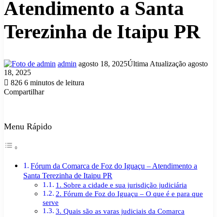
Atendimento a Santa
Terezinha de Itaipu PR
Mande
admin
agosto 18, 2025
Última Atualização agosto
um
18, 2025
e-
826
6 minutos de leitura
mail
Compartilhar
Facebook
X
Linkedin
Tumblr
Pinterest
Reddit
VK
OK
Pocket
Skype
Messenger
Messenger
WhatsApp
Telegram
Viber
Line
Compartilhar
Imprimir
via
e-
Menu Rápido
mail
Fórum da Comarca de Foz do Iguaçu – Atendimento a
Santa Terezinha de Itaipu PR
1. Sobre a cidade e sua jurisdição judiciária
2. Fórum de Foz do Iguaçu – O que é e para que
serve
3. Quais são as varas judiciais da Comarca