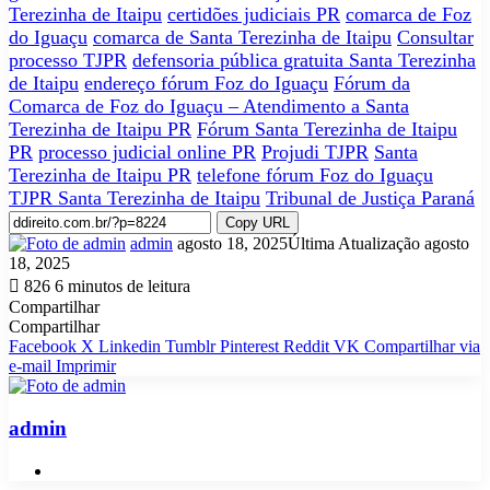
Terezinha de Itaipu
certidões judiciais PR
comarca de Foz
do Iguaçu
comarca de Santa Terezinha de Itaipu
Consultar
processo TJPR
defensoria pública gratuita Santa Terezinha
de Itaipu
endereço fórum Foz do Iguaçu
Fórum da
Comarca de Foz do Iguaçu – Atendimento a Santa
Terezinha de Itaipu PR
Fórum Santa Terezinha de Itaipu
PR
processo judicial online PR
Projudi TJPR
Santa
Terezinha de Itaipu PR
telefone fórum Foz do Iguaçu
TJPR Santa Terezinha de Itaipu
Tribunal de Justiça Paraná
Copy URL
Mande
admin
agosto 18, 2025
Última Atualização agosto
um
18, 2025
e-
826
6 minutos de leitura
mail
Compartilhar
Facebook
X
Linkedin
Tumblr
Pinterest
Reddit
VK
OK
Pocket
Skype
Messenger
Messenger
WhatsApp
Telegram
Viber
Line
Compartilhar
Imprimir
Compartilhar
via
Facebook
X
Linkedin
Tumblr
Pinterest
Reddit
VK
Compartilhar via
e-
e-mail
Imprimir
mail
admin
Website