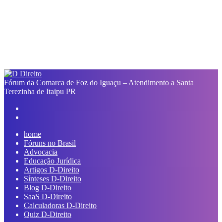
Fórum da Comarca de Foz do Iguaçu – Atendimento a Santa
Terezinha de Itaipu PR
Facebook
Linkedin
Pinterest
Reddit
Compartilhar
Imprimir
Previous
via
post
Next
e-
post
mail
home
Fóruns no Brasil
Advocacia
Educação Jurídica
Artigos D-Direito
Sínteses D-Direito
Blog D-Direito
SaaS D-Direito
Calculadoras D-Direito
Quiz D-Direito