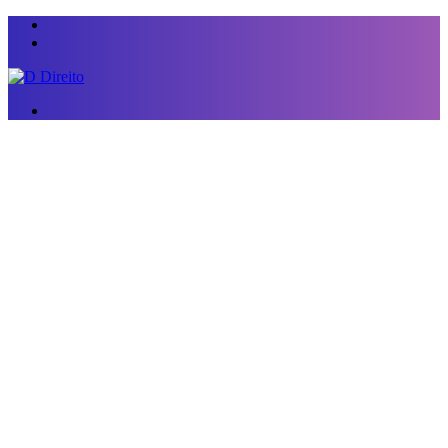
Menu
Switch
skin
Procurar
por