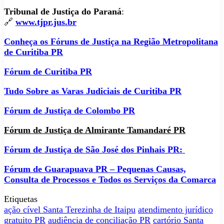
Tribunal de Justiça do Paraná
:
🔗
www.tjpr.jus.br
Conheça os Fóruns de Justiça na Região Metropolitana
de Curitiba PR
Fórum de Curitiba PR
Tudo Sobre as Varas Judiciais de Curitiba PR
Fórum de Justiça de Colombo PR
Fórum de Justiça de Almirante Tamandaré PR
Fórum de Justiça de São José dos Pinhais PR:
Fórum de Guarapuava PR – Pequenas Causas,
Consulta de Processos e Todos os Serviços da Comarca
Etiquetas
ação cível Santa Terezinha de Itaipu
atendimento jurídico
gratuito PR
audiência de conciliação PR
cartório Santa