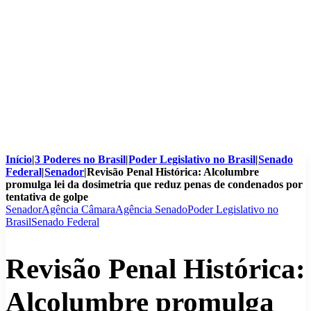
Início
|
3 Poderes no Brasil
|
Poder Legislativo no Brasil
|
Senado
Federal
|
Senador
|
Revisão Penal Histórica: Alcolumbre
promulga lei da dosimetria que reduz penas de condenados por
tentativa de golpe
Senador
Agência Câmara
Agência Senado
Poder Legislativo no
Brasil
Senado Federal
Revisão Penal Histórica:
Alcolumbre promulga