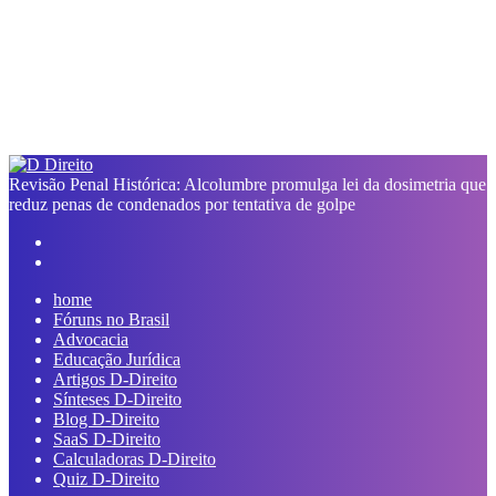
Revisão Penal Histórica: Alcolumbre promulga lei da dosimetria que
reduz penas de condenados por tentativa de golpe
Facebook
Linkedin
Pinterest
Reddit
Compartilhar
Imprimir
Previous
via
post
Next
e-
post
mail
home
Fóruns no Brasil
Advocacia
Educação Jurídica
Artigos D-Direito
Sínteses D-Direito
Blog D-Direito
SaaS D-Direito
Calculadoras D-Direito
Quiz D-Direito