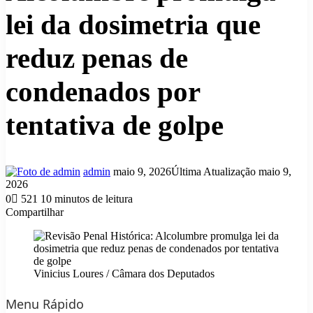
lei da dosimetria que
reduz penas de
condenados por
tentativa de golpe
Mande
admin
maio 9, 2026
Última Atualização maio 9,
um
2026
e-
0
521
10 minutos de leitura
mail
Compartilhar
Facebook
X
Linkedin
Tumblr
Pinterest
Reddit
VK
OK
Pocket
Skype
Messenger
Messenger
WhatsApp
Telegram
Viber
Line
Compartilhar
Imprimir
via
e-
mail
Vinicius Loures / Câmara dos Deputados
Menu Rápido