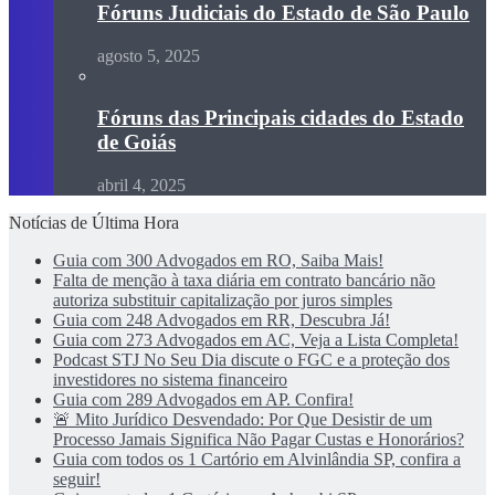
Fóruns Judiciais do Estado de São Paulo
agosto 5, 2025
Fóruns das Principais cidades do Estado
de Goiás
abril 4, 2025
Notícias de Última Hora
Guia com 300 Advogados em RO, Saiba Mais!
Falta de menção à taxa diária em contrato bancário não
autoriza substituir capitalização por juros simples
Guia com 248 Advogados em RR, Descubra Já!
Guia com 273 Advogados em AC, Veja a Lista Completa!
Podcast STJ No Seu Dia discute o FGC e a proteção dos
investidores no sistema financeiro
Guia com 289 Advogados em AP. Confira!
🚨 Mito Jurídico Desvendado: Por Que Desistir de um
Processo Jamais Significa Não Pagar Custas e Honorários?
Guia com todos os 1 Cartório em Alvinlândia SP, confira a
seguir!