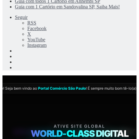
Guia com todos 1 Cartório em Anhembi SP
Guia com 1 Cartório em Sandovalina SP, Saiba Mais!
Seguir
RSS
Facebook
X
YouTube
Instagram
Entrar
Artigo
aleatório
Barra
Lateral
Switch
skin
te
! Seja bem vindo ao
Portal Comércio São Paulo
! É sempre muito bom tê-lo(a) p
COMÉRCIO SÃO PAULO
ATIVE SITE GLOBAL
02:04:43
VIVENCIE A ELITE DO COMÉRC
WORLD-CLASS DIGITAL