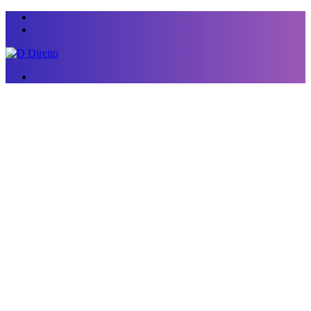
Menu
Switch
skin
Procurar
por