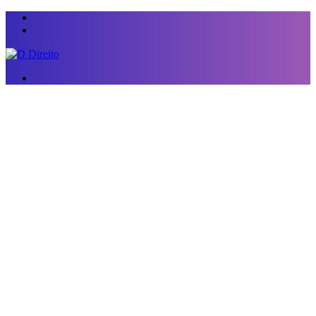
Menu
Switch
skin
Procurar
por