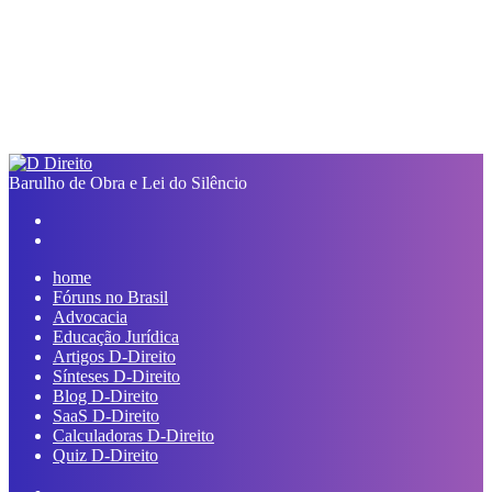
Barulho de Obra e Lei do Silêncio
Facebook
Linkedin
Pinterest
Reddit
Compartilhar
Imprimir
Previous
via
post
Next
e-
post
mail
home
Fóruns no Brasil
Advocacia
Educação Jurídica
Artigos D-Direito
Sínteses D-Direito
Blog D-Direito
SaaS D-Direito
Calculadoras D-Direito
Quiz D-Direito
Switch