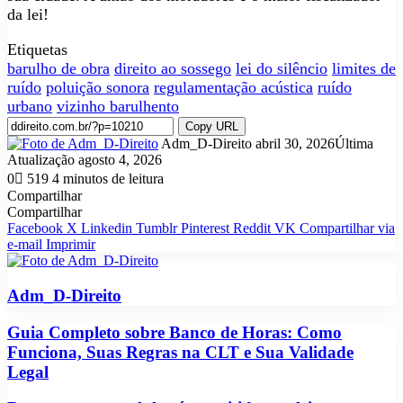
da lei!
Etiquetas
barulho de obra
direito ao sossego
lei do silêncio
limites de
ruído
poluição sonora
regulamentação acústica
ruído
urbano
vizinho barulhento
Copy URL
Mande
Adm_D-Direito
abril 30, 2026
Última
um
Atualização agosto 4, 2026
e-
0
519
4 minutos de leitura
mail
Compartilhar
Facebook
X
Linkedin
Tumblr
Pinterest
Reddit
VK
OK
Pocket
Skype
Messenger
Messenger
WhatsApp
Telegram
Viber
Line
Compartilhar
Imprimir
Compartilhar
via
Facebook
X
Linkedin
Tumblr
Pinterest
Reddit
VK
Compartilhar via
e-
e-mail
Imprimir
mail
Adm_D-Direito
Guia
Guia Completo sobre Banco de Horas: Como
Completo
Funciona, Suas Regras na CLT e Sua Validade
sobre
Legal
Banco
de