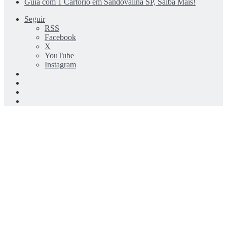
Guia com 1 Cartório em Sandovalina SP, Saiba Mais!
Seguir
RSS
Facebook
X
YouTube
Instagram
Entrar
Artigo
aleatório
Barra
Lateral
Switch
skin