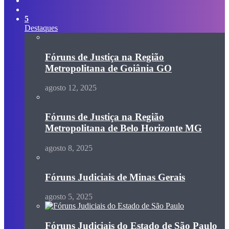
skin
Procurar
por
5
Destaques
Fóruns de Justiça na Região
Metropolitana de Goiânia GO
agosto 12, 2025
Fóruns de Justiça na Região
Metropolitana de Belo Horizonte MG
agosto 8, 2025
Fóruns Judiciais de Minas Gerais
agosto 5, 2025
Fóruns Judiciais do Estado de São Paulo