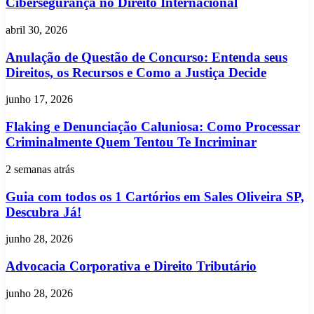
Direito
Cibersegurança no Direito Internacional
Internacional
Anulação
abril 30, 2026
de
Questão
Anulação de Questão de Concurso: Entenda seus
de
Direitos, os Recursos e Como a Justiça Decide
Concurso:
Entenda
Flaking
junho 17, 2026
seus
e
Direitos,
Denunciação
Flaking e Denunciação Caluniosa: Como Processar
os
Caluniosa:
Criminalmente Quem Tentou Te Incriminar
Recursos
Como
e
Processar
Como
Guia
2 semanas atrás
Criminalmente
a
com
Quem
Justiça
todos
Guia com todos os 1 Cartórios em Sales Oliveira SP,
Tentou
Decide
os
Descubra Já!
Te
1
Incriminar
Cartórios
Advocacia
junho 28, 2026
em
Corporativa
Sales
e
Advocacia Corporativa e Direito Tributário
Oliveira
Direito
SP,
Tributário
Advocacia
junho 28, 2026
Descubra
Preventiva
Já!