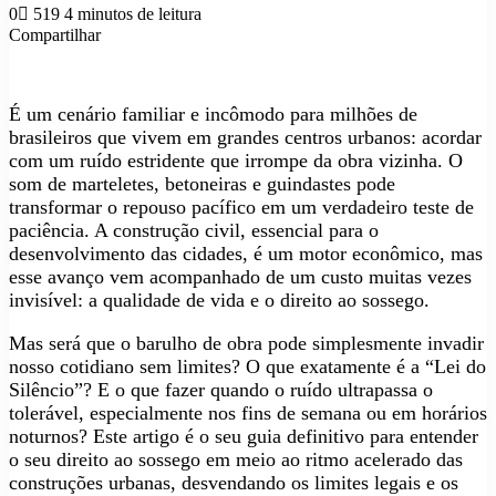
e-
0
519
4 minutos de leitura
mail
Compartilhar
Facebook
X
Linkedin
Tumblr
Pinterest
Reddit
VK
OK
Pocket
Skype
Messenger
Messenger
WhatsApp
Telegram
Viber
Line
Compartilhar
Imprimir
via
e-
É um cenário familiar e incômodo para milhões de
mail
brasileiros que vivem em grandes centros urbanos: acordar
com um ruído estridente que irrompe da obra vizinha. O
som de marteletes, betoneiras e guindastes pode
transformar o repouso pacífico em um verdadeiro teste de
paciência. A construção civil, essencial para o
desenvolvimento das cidades, é um motor econômico, mas
esse avanço vem acompanhado de um custo muitas vezes
invisível: a qualidade de vida e o direito ao sossego.
Mas será que o barulho de obra pode simplesmente invadir
nosso cotidiano sem limites? O que exatamente é a “Lei do
Silêncio”? E o que fazer quando o ruído ultrapassa o
tolerável, especialmente nos fins de semana ou em horários
noturnos? Este artigo é o seu guia definitivo para entender
o seu direito ao sossego em meio ao ritmo acelerado das
construções urbanas, desvendando os limites legais e os