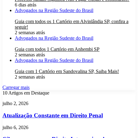
6 dias atrás
Advogados na Região Sudeste do Brasil
Guia com todos os 1 Cartório em Alvinlândia SP, confira a
seguir!
2 semanas atrás
Advogados na Região Sudeste do Brasil
Guia com todos 1 Cartório em Anhembi SP
2 semanas atrás
Advogados na Região Sudeste do Brasil
Guia com 1 Cartório em Sandovalina SP, Saiba Mais!
2 semanas atrás
Carregar mais
10 Artigos em Destaque
Atualização
julho 2, 2026
Constante
em
Atualização Constante em Direito Penal
Direito
Penal
Cibersegurança
julho 6, 2026
no