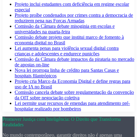
Projeto inclui estudantes com deficiência em regime escolar
especial
Projeto proíbe condenados por crimes contra a democracia de
reduzirem pena nas Forças Armadas
Comissão da Câmara debate misoginia em escolas e
universidades na quarta-feira
Comissão debate projeto que institui marco de fomento à
economia digital no Brasil
Lei aumenta penas para violência sexual digital contra
crianças e adolescentes e endurece punições
Comissão da Câmara debate impactos da pirataria no mercado
de apostas on-line
Nova lei prorroga linha de crédito para Santas Casas e
hospitais filantrópicos
Projeto cria Marco da Economia Digital e define regras para
uso de IA no Brasil
Comissão cancela debate sobre regulamentação da convenção
da OIT sobre negociação coletiva
Lei permite usar recursos de emendas para atendimento pré-
hospitalar realizado por bombeiros
Promover Justiça com Inteligência: O Direito que Transforma
Realidades
No mundo contemporâneo, garantir direitos não é apenas uma