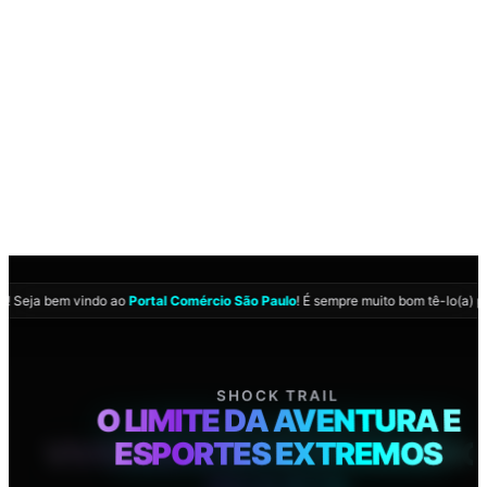
ia
! Seja bem vindo ao
Portal Comércio São Paulo
! É sempre muito bom tê-lo(a) p
COMÉRCIO SÃO PAULO
SHOCK TRAIL
07:32:56
VIVENCIE A ELITE DO COMÉRC
O LIMITE DA AVENTURA E