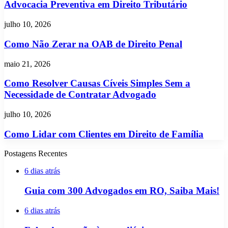
em
Advocacia Preventiva em Direito Tributário
Direito
Tributário
Como
julho 10, 2026
Não
Zerar
Como Não Zerar na OAB de Direito Penal
na
OAB
Como
maio 21, 2026
de
Resolver
Direito
Causas
Como Resolver Causas Cíveis Simples Sem a
Penal
Cíveis
Necessidade de Contratar Advogado
Simples
Sem
Como
julho 10, 2026
a
Lidar
Necessidade
com
Como Lidar com Clientes em Direito de Família
de
Clientes
Contratar
em
Postagens Recentes
Advogado
Direito
de
6 dias atrás
Família
Guia com 300 Advogados em RO, Saiba Mais!
6 dias atrás