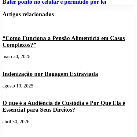
Bater
Bater ponto no celular é permitido por lei
Horas:
ponto
Como
no
Funciona,
Artigos relacionados
celular
Suas
é
Regras
permitido
na
por
CLT
“Como Funciona a Pensão Alimentícia em Casos
lei
e
Complexos?”
Sua
Validade
maio 20, 2026
Legal
Indenização por Bagagem Extraviada
agosto 19, 2025
O que é a Audiência de Custódia e Por Que Ela é
Essencial para Seus Direitos?
abril 30, 2026