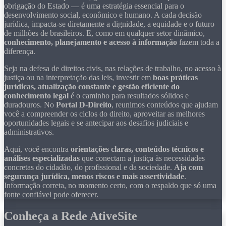
obrigação do Estado — é uma estratégia essencial para o
desenvolvimento social, econômico e humano. A cada decisão
jurídica, impacta-se diretamente a dignidade, a equidade e o futuro
de milhões de brasileiros. E, como em qualquer setor dinâmico,
conhecimento, planejamento e acesso à informação
fazem toda a
diferença.
Seja na defesa de direitos civis, nas relações de trabalho, no acesso à
justiça ou na interpretação das leis, investir em
boas práticas
jurídicas, atualização constante e gestão eficiente do
conhecimento legal
é o caminho para resultados sólidos e
duradouros. No
Portal D-Direito
, reunimos conteúdos que ajudam
você a compreender os ciclos do direito, aproveitar as melhores
oportunidades legais e se antecipar aos desafios judiciais e
administrativos.
Aqui, você encontra
orientações claras, conteúdos técnicos e
análises especializadas
que conectam a justiça às necessidades
concretas do cidadão, do profissional e da sociedade.
Aja com
segurança jurídica, menos riscos e mais assertividade
.
Informação correta, no momento certo, com o respaldo que só uma
fonte confiável pode oferecer.
Conheça a Rede AtiveSite